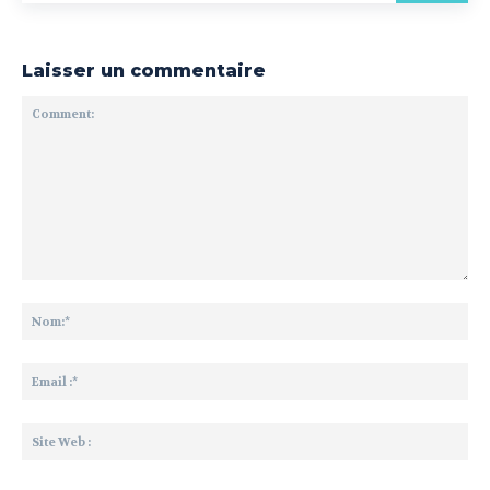
Laisser un commentaire
Comment:
No
Ema
:*
Sit
We
: